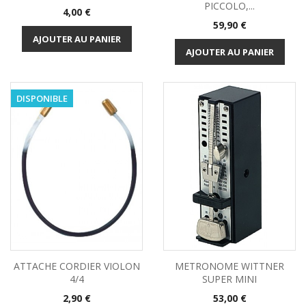
PICCOLO,...
Prix
4,00 €
Prix
59,90 €
AJOUTER AU PANIER
AJOUTER AU PANIER
DISPONIBLE
ATTACHE CORDIER VIOLON
METRONOME WITTNER
4/4
SUPER MINI
Prix
Prix
2,90 €
53,00 €