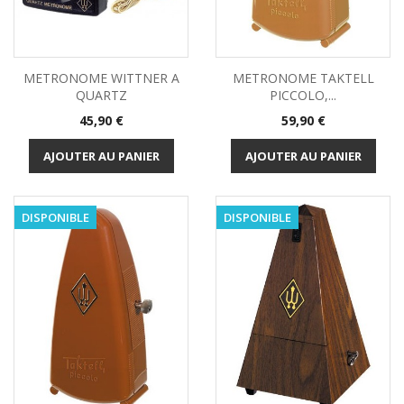
METRONOME WITTNER A
METRONOME TAKTELL
QUARTZ
PICCOLO,...
Prix
Prix
45,90 €
59,90 €
AJOUTER AU PANIER
AJOUTER AU PANIER
DISPONIBLE
DISPONIBLE