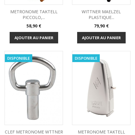
METRONOME TAKTELL
WITTNER MAELZEL
PICCOLO,...
PLASTIQUE...
Prix
Prix
58,90 €
79,90 €
AJOUTER AU PANIER
AJOUTER AU PANIER
DISPONIBLE
DISPONIBLE
CLEF METRONOME WTTNER
METRONOME TAKTELL